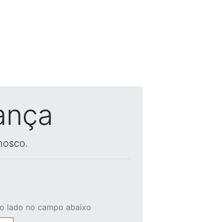
ança
nosco.
ao lado no campo abaixo