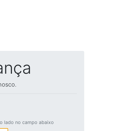
ança
nosco.
ao lado no campo abaixo