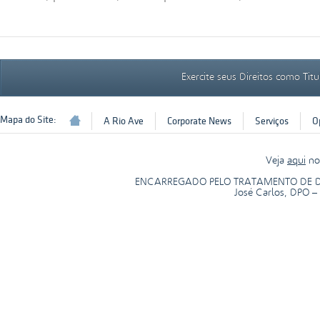
Exercite seus Direitos como Tit
Mapa do Site:
A Rio Ave
Corporate News
Serviços
O
Veja
aqui
nos
ENCARREGADO PELO TRATAMENTO DE DADO
José Carlos, DPO –