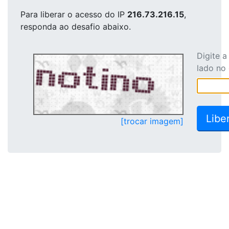
Para liberar o acesso
do IP
216.73.216.15
,
responda ao desafio abaixo.
Digite 
lado no
[trocar imagem]